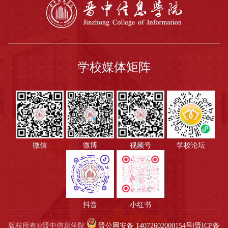
学校媒体矩阵
微信
微博
视频号
学校论坛
抖音
小红书
版权所有©晋中信息学院
晋公网安备 14072602000154号
|
晋ICP备