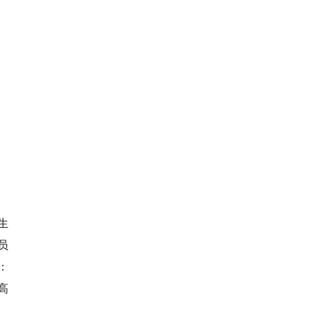
生
员
：
高