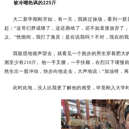
被冷嘲热讽的225斤
大二新学期刚开始，有一天，我路过操场，看到一群
起：“这哥们胖成猪了，这还跑啥了，还不如直接放弃了
义。”恍惚间，我打了激灵：是在说我吗？不对，现在的
我疑惑地循声望去，就看见一个跑步的男生穿着肥大
测至少有210斤。他一手叉腰，一手扶额，在烈日下缓慢
然生出一股冲动，快步向他走去，大声地说：“加油呀，再
此时此地，没人比我更了解他的感受，毕竟刚入大学时