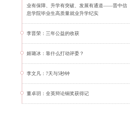
业有保障、升学有突破、发展有通道——晋中信
息学院毕业生高质量就业升学纪实
李晋荣：三年公益的收获
姬璐冰：靠什么打动评委？
李文凡：7天与5秒钟
董卓玥：全英辩论铜奖获得记