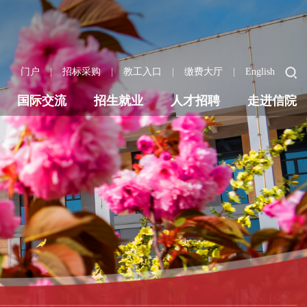
|
|
|
|
门户
招标采购
教工入口
缴费大厅
English
国际交流
招生就业
人才招聘
走进信院