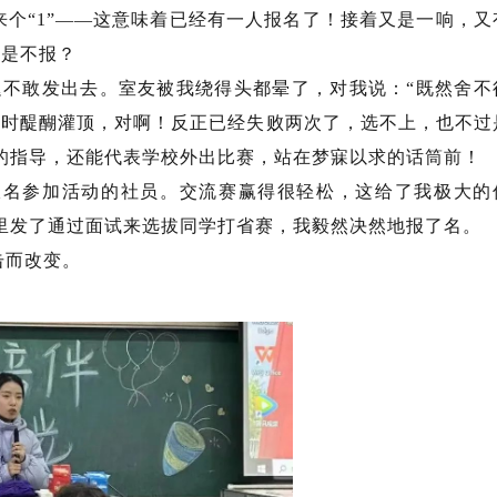
来个“1”——这意味着已经有一人报名了！接着又是一响，又
还是不报？
迟不敢发出去。室友被我绕得头都晕了，对我说：“既然舍不
顿时醍醐灌顶，对啊！反正已经失败两次了，选不上，也不过
的指导，还能代表学校外出比赛，站在梦寐以求的话筒前！
报名参加活动的社员。交流赛赢得很轻松，这给了我极大的
里发了通过面试来选拔同学打省赛，我毅然决然地报了名。
击而改变。