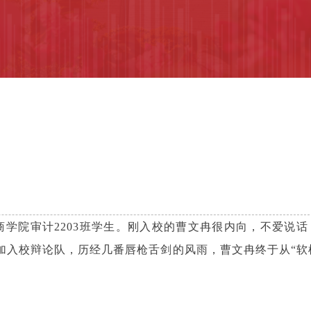
商学院审计2203班学生。刚入校的曹文冉很内向，不爱说话
加入校辩论队，历经几番唇枪舌剑的风雨，曹文冉终于从“软