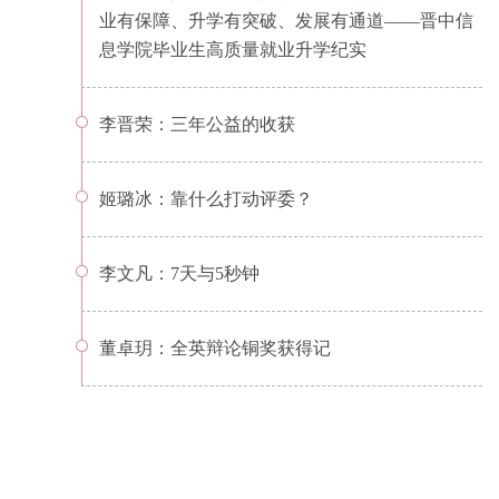
业有保障、升学有突破、发展有通道——晋中信
息学院毕业生高质量就业升学纪实
李晋荣：三年公益的收获
姬璐冰：靠什么打动评委？
李文凡：7天与5秒钟
董卓玥：全英辩论铜奖获得记