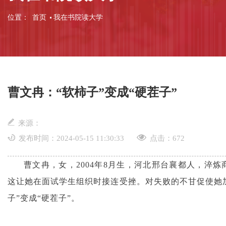
位置：
首页
我在书院读大学
曹文冉：“软柿子”变成“硬茬子”
来源：
发布时间：2024-05-15 11:30:33
点击：
672
曹文冉，女，2004年8月生，河北邢台襄都人，淬炼
这让她在面试学生组织时接连受挫。对失败的不甘促使她
子”变成“硬茬子”。