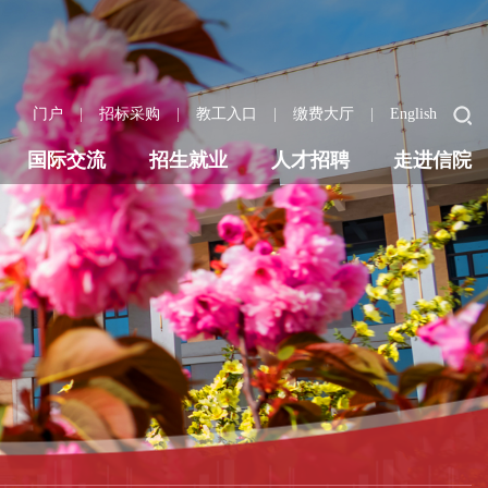
|
|
|
|
门户
招标采购
教工入口
缴费大厅
English
国际交流
招生就业
人才招聘
走进信院