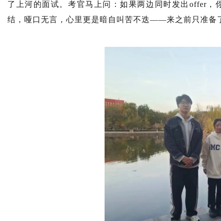
了上河的面试。考官马上问：如果两边同时发出offer
结，哑口无言，心里更是暗自叫苦不迭——来之前只准备