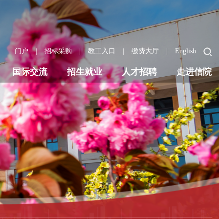
|
|
|
|
门户
招标采购
教工入口
缴费大厅
English
国际交流
招生就业
人才招聘
走进信院