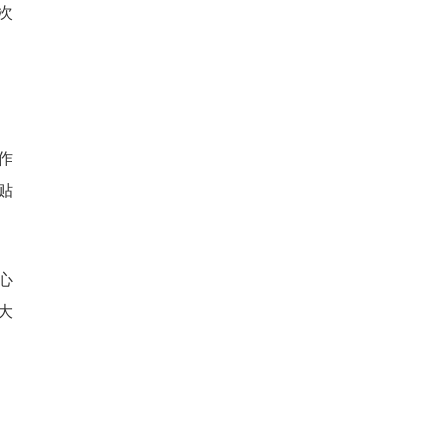
次
作
贴
心
大