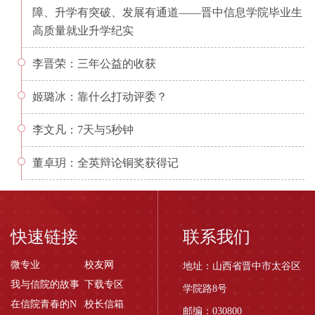
障、升学有突破、发展有通道——晋中信息学院毕业生
高质量就业升学纪实
李晋荣：三年公益的收获
姬璐冰：靠什么打动评委？
李文凡：7天与5秒钟
董卓玥：全英辩论铜奖获得记
快速链接
联系我们
微专业
校友网
地址：山西省晋中市太谷区
我与信院的故事
下载专区
学院路8号
在信院青春的N
校长信箱
邮编：030800