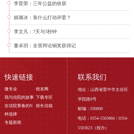
李晋荣：三年公益的收获
姬璐冰：靠什么打动评委？
李文凡：7天与5秒钟
董卓玥：全英辩论铜奖获得记
快速链接
联系我们
微专业
校友网
地址：山西省晋中市太谷区
我与信院的故事
下载专区
学院路8号
在信院青春的N
校长信箱
邮编：030800
种选择
电话：0354-5503866 / 0354-
专题新闻
5503623（校办）