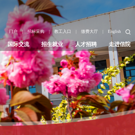
|
|
|
|
门户
招标采购
教工入口
缴费大厅
English
国际交流
招生就业
人才招聘
走进信院