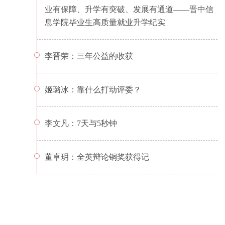
业有保障、升学有突破、发展有通道——晋中信
息学院毕业生高质量就业升学纪实
李晋荣：三年公益的收获
姬璐冰：靠什么打动评委？
李文凡：7天与5秒钟
董卓玥：全英辩论铜奖获得记