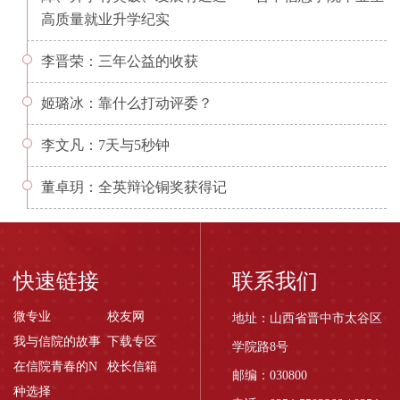
高质量就业升学纪实
李晋荣：三年公益的收获
姬璐冰：靠什么打动评委？
李文凡：7天与5秒钟
董卓玥：全英辩论铜奖获得记
快速链接
联系我们
微专业
校友网
地址：山西省晋中市太谷区
我与信院的故事
下载专区
学院路8号
在信院青春的N
校长信箱
邮编：030800
种选择