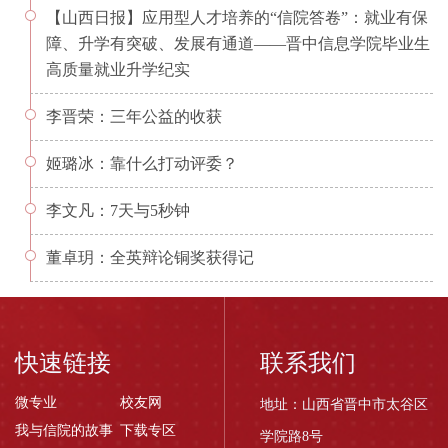
【山西日报】应用型人才培养的“信院答卷”：就业有保
障、升学有突破、发展有通道——晋中信息学院毕业生
高质量就业升学纪实
李晋荣：三年公益的收获
姬璐冰：靠什么打动评委？
李文凡：7天与5秒钟
董卓玥：全英辩论铜奖获得记
快速链接
联系我们
微专业
校友网
地址：山西省晋中市太谷区
我与信院的故事
下载专区
学院路8号