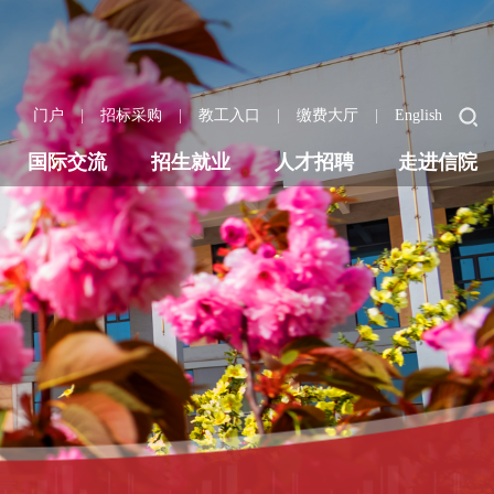
|
|
|
|
门户
招标采购
教工入口
缴费大厅
English
国际交流
招生就业
人才招聘
走进信院