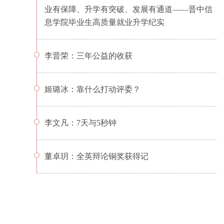
业有保障、升学有突破、发展有通道——晋中信
息学院毕业生高质量就业升学纪实
李晋荣：三年公益的收获
姬璐冰：靠什么打动评委？
李文凡：7天与5秒钟
董卓玥：全英辩论铜奖获得记