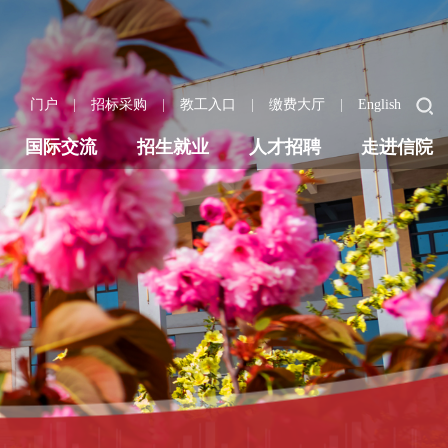
|
|
|
|
门户
招标采购
教工入口
缴费大厅
English
国际交流
招生就业
人才招聘
走进信院