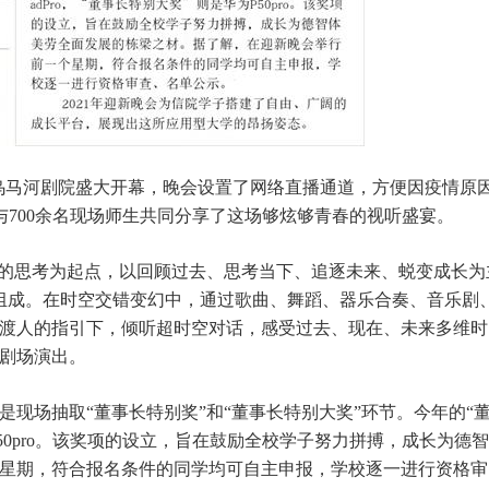
会在乌马河剧院盛大开幕，晚会设置了网络直播通道，方便因疫情原
与700余名现场师生共同分享了这场够炫够青春的视听盛宴。
生的思考为起点，以回顾过去、思考当下、追逐未来、蜕变成长为
篇章组成。在时空交错变幻中，通过歌曲、舞蹈、器乐合奏、音乐剧
渡人的指引下，倾听超时空对话，感受过去、现在、未来多维时
剧场演出。
现场抽取“董事长特别奖”和“董事长特别大奖”环节。今年的“
华为P50pro。该奖项的设立，旨在鼓励全校学子努力拼搏，成长为德智
星期，符合报名条件的同学均可自主申报，学校逐一进行资格审