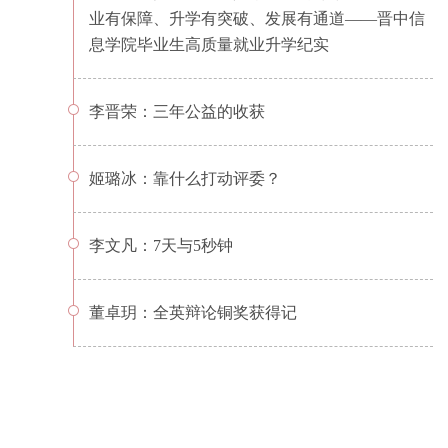
业有保障、升学有突破、发展有通道——晋中信
息学院毕业生高质量就业升学纪实
李晋荣：三年公益的收获
姬璐冰：靠什么打动评委？
李文凡：7天与5秒钟
董卓玥：全英辩论铜奖获得记