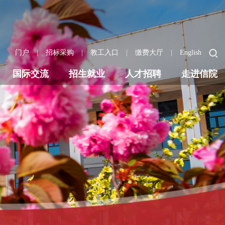
|
|
|
|
门户
招标采购
教工入口
缴费大厅
English
国际交流
招生就业
人才招聘
走进信院