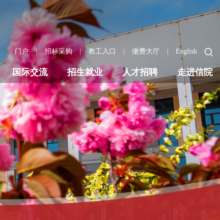
|
|
|
|
门户
招标采购
教工入口
缴费大厅
English
国际交流
招生就业
人才招聘
走进信院