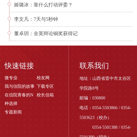
姬璐冰：靠什么打动评委？
李文凡：7天与5秒钟
董卓玥：全英辩论铜奖获得记
快速链接
联系我们
微专业
校友网
地址：山西省晋中市太谷区
我与信院的故事
下载专区
学院路8号
在信院青春的N
校长信箱
邮编：030800
种选择
电话：0354-5503866 / 0354-
专题新闻
5503623（校办）
0354-5501388 / 0354-