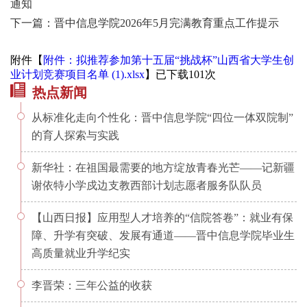
通知
下一篇：晋中信息学院2026年5月完满教育重点工作提示
附件【
附件：拟推荐参加第十五届“挑战杯”山西省大学生创
业计划竞赛项目名单 (1).xlsx
】已下载
101
次
热点新闻
从标准化走向个性化：晋中信息学院“四位一体双院制”
的育人探索与实践
新华社：在祖国最需要的地方绽放青春光芒——记新疆
谢依特小学戍边支教西部计划志愿者服务队队员
【山西日报】应用型人才培养的“信院答卷”：就业有保
障、升学有突破、发展有通道——晋中信息学院毕业生
高质量就业升学纪实
李晋荣：三年公益的收获