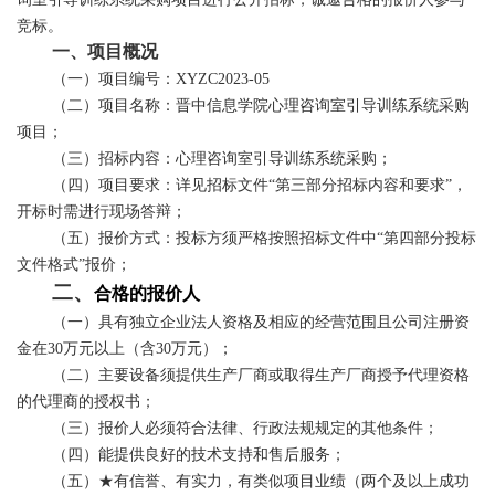
竞标。
一、项目概况
（一）项目编号：
XYZC202
3
-
05
（二）项目名称：晋中信息学院
心理咨询室引导训练系统采购
项目；
（三）招标内容：
心理咨询室引导训练系统采购
；
（四）项目要求：详见招标文件
“第三部分招标内容和要求”
，
开标时需进行现场答辩
；
（五）报价方式：投标方须严格按照招标文件中
“第四部分投标
文件格式”报价；
二、
合格的报价人
（一）具有独立企业法人资格及相应的经营范围
且
公司注册资
金在
30万元以上（含30万元）
；
（二）主要设备须提供生产厂商或取得生产厂商授予代理资格
的代理商的授权书；
（三）报价人必须符合法律、行政法规规定的其他条件；
（四）能提供良好的技术支持和售后服务；
（五）
★有信誉、有实力，有类似项目业绩（两个及以上成功