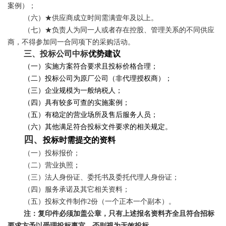
案例）；
（
六
）
★供应商成立时间需满壹年及以上。
（
七）
★
负责人为同一人或者存在控股、管理关系的不同供应
商，不得参加同一合同项下的采购活动。
三、
投标公司中标
优势
建议
（一）实施方案符合要求且投标价格合理；
（二）投标公司为原厂公司（非代理授权商）；
（三）
企业规模为一般纳税人；
（四）具有较多可查的实施案例；
（五）有稳定的营业场所及售后服务人员；
（六）其他满足符合投标文件要求的相关规定。
四
、
投标时需提交的资料
（一）投标报价；
（二）营业执照
；
（三）法人身份证、委托书及委托代理人身份证；
（四）服务承诺及其它相关资料；
（五）投标文件制作
2份（一个正本一个副本）。
注：复印件必须加盖公章，只有上述报名资料齐全且符合招标
要求方予以受理投标事宜，否则视为无效投标。