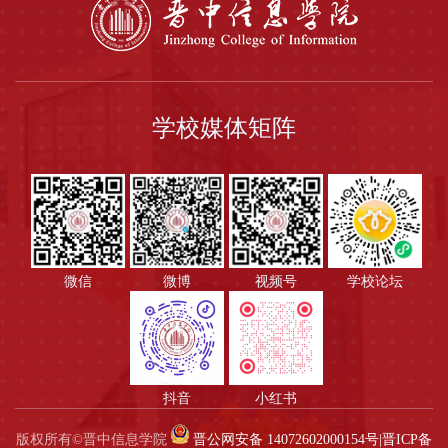
学校媒体矩阵
微信
微博
视频号
学校论坛
抖音
小红书
版权所有©晋中信息学院
晋公网安备 14072602000154号
|
晋ICP备