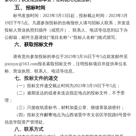
五
、
招标时间
标书发放时间：
202
3
年
3
月
13
日起，投标截止时间：
202
3
年
3
月
19
日下午
5点。凡愿参加投标的合格报价人请与招标人联系，并发送
投标人营业执照扫描件（或照片）、联系人、电话等信息到以下办
公邮箱，邮件主题请按[“项目名称”+“投标人名称”]格式填写。
六
、
获取招标文件
请有意向参加投标的单位于
202
3
年
3
月
16
日下午
5点前发邮件至
jzxixyzc@163.com报名索取招标文件，注明投标项目并提供单位名
称、营业执照、联系人、电话等信息。
七
、投标文件的递交
（一）投标文件递交截止时间为
202
3
年
3
月
19
日下午
5点；
（二）逾期送达的或者未送达指定地点的投标文件，不予受
理；
（三）只接收纸质标书，材料加盖公章、骑缝章装袋密封；
（四）投标文件
邮寄
地点为山西省晋中市太谷区学院路
8号晋中
信息学院资产管理处。
八
、联系方式