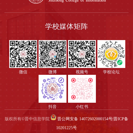
学校媒体矩阵
微信
微博
视频号
学校论坛
抖音
小红书
版权所有©晋中信息学院
晋公网安备 14072602000154号
|
晋ICP备
10201225号