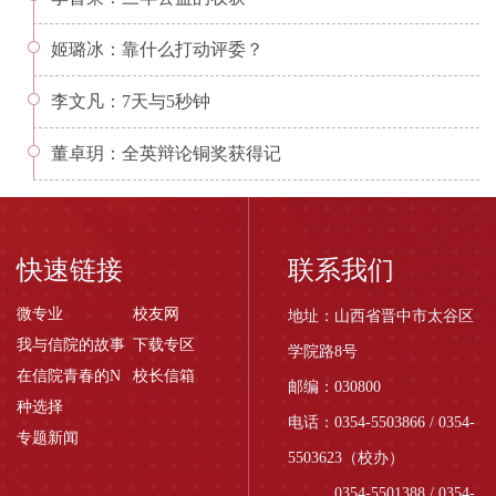
姬璐冰：靠什么打动评委？
李文凡：7天与5秒钟
董卓玥：全英辩论铜奖获得记
快速链接
联系我们
微专业
校友网
地址：山西省晋中市太谷区
我与信院的故事
下载专区
学院路8号
在信院青春的N
校长信箱
邮编：030800
种选择
电话：0354-5503866 / 0354-
专题新闻
5503623（校办）
0354-5501388 / 0354-