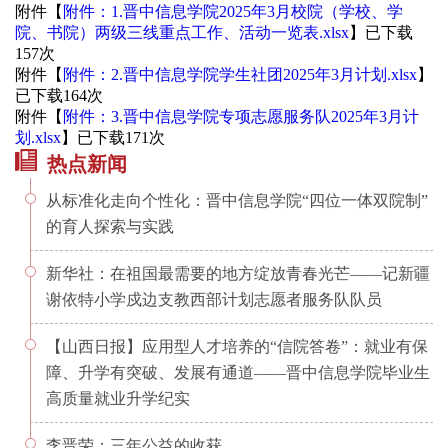
附件【
附件：1.晋中信息学院2025年3月校院（学校、学
院、书院）两级三线重点工作、活动一览表.xlsx
】已下载
157
次
附件【
附件：2.晋中信息学院学生社团2025年3月计划.xlsx
】
已下载
164
次
附件【
附件：3.晋中信息学院专项志愿服务队2025年3月计
划.xlsx
】已下载
171
次
热点新闻
从标准化走向个性化：晋中信息学院“四位一体双院制”
的育人探索与实践
新华社：在祖国最需要的地方绽放青春光芒——记新疆
谢依特小学戍边支教西部计划志愿者服务队队员
【山西日报】应用型人才培养的“信院答卷”：就业有保
障、升学有突破、发展有通道——晋中信息学院毕业生
高质量就业升学纪实
李晋荣：三年公益的收获