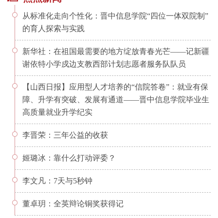
从标准化走向个性化：晋中信息学院“四位一体双院制”
的育人探索与实践
新华社：在祖国最需要的地方绽放青春光芒——记新疆
谢依特小学戍边支教西部计划志愿者服务队队员
【山西日报】应用型人才培养的“信院答卷”：就业有保
障、升学有突破、发展有通道——晋中信息学院毕业生
高质量就业升学纪实
李晋荣：三年公益的收获
姬璐冰：靠什么打动评委？
李文凡：7天与5秒钟
董卓玥：全英辩论铜奖获得记