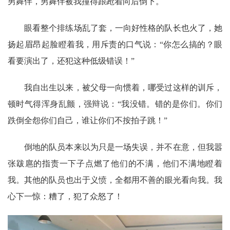
男舞伴，男舞伴被我撞得踉跄着向后倒下。
眼看整个排练场乱了套，一向好性格的队长也火了，她
扬起眉昂起脸瞪着我，用斥责的口气说：“你怎么搞的？眼
看要演出了，还犯这种低级错误！”
我自出生以来，被父母一向惯着，哪受过这样的训斥，
顿时气得浑身乱颤，强辩说：“我没错。错的是你们。你们
跌倒全怨你们自己，谁让你们不按拍子跳！”
倒地的队员本来以为只是一场失误，并不在意，但我嚣
张跋扈的指责一下子点燃了他们的不满，他们不满地瞪着
我。其他的队员也出于义愤，全都用不善的眼光看向我。我
心下一惊：糟了，犯了众怒了！