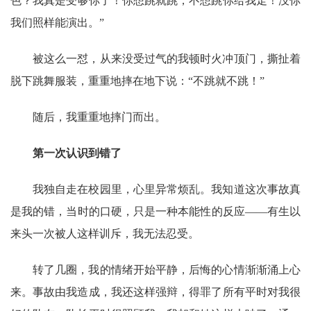
色？我真是受够你了！你想跳就跳，不想跳你给我走！没你
我们照样能演出。”
被这么一怼，从来没受过气的我顿时火冲顶门，撕扯着
脱下跳舞服装，重重地摔在地下说：“不跳就不跳！”
随后，我重重地摔门而出。
第一次认识到错了
我独自走在校园里，心里异常烦乱。我知道这次事故真
是我的错，当时的口硬，只是一种本能性的反应——有生以
来头一次被人这样训斥，我无法忍受。
转了几圈，我的情绪开始平静，后悔的心情渐渐涌上心
来。事故由我造成，我还这样强辩，得罪了所有平时对我很