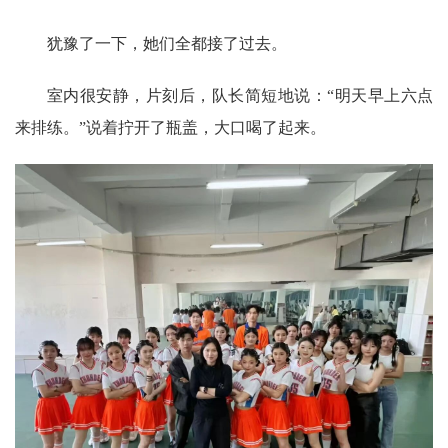
犹豫了一下，她们全都接了过去。
室内很安静，片刻后，队长简短地说：“明天早上六点
来排练。”说着拧开了瓶盖，大口喝了起来。