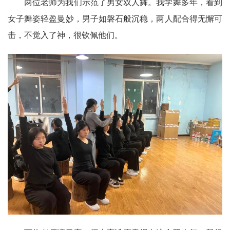
两位老师为我们示范了男女双人舞。我学舞多年，看到
女子舞姿轻盈曼妙，男子如磐石般沉稳，两人配合得无懈可
击，不觉入了神，很钦佩他们。