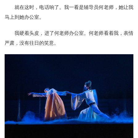
就在这时，电话响了。我一看是辅导员何老师，她让我
马上到她办公室。
我硬着头皮，进了何老师办公室。何老师看着我，表情
严肃，没有往日的笑意。