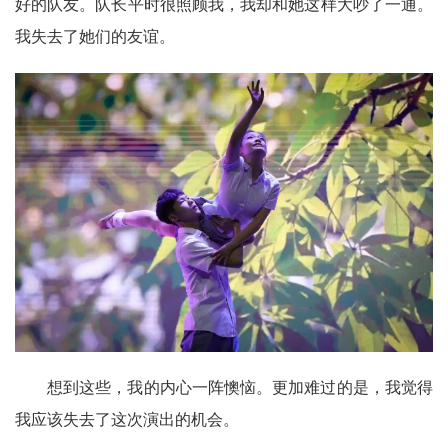
好的队友。队长平时很照顾我，我却和她这样大吵了一通。
我失去了她们的友谊。
想到这些，我的内心一阵懊恼。更加难过的是，我觉得
我应该失去了这次演出的机会。