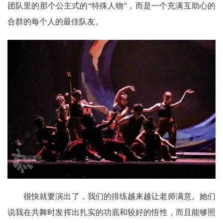
团队里的那个公主式的“特殊人物”，而是一个充满互助心的
合群的每个人的最佳队友。
很快就要演出了，我们的排练越来越让老师满意。她们
说我在共舞时发挥出扎实的功底和较好的悟性，而且能够照