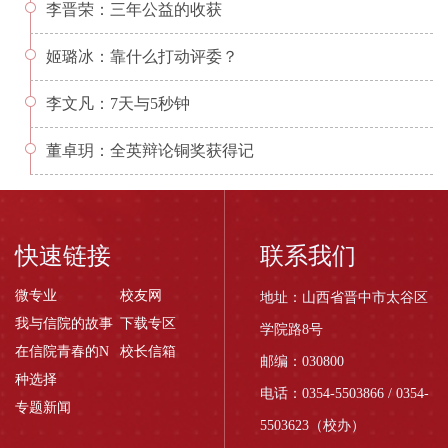
李晋荣：三年公益的收获
姬璐冰：靠什么打动评委？
李文凡：7天与5秒钟
董卓玥：全英辩论铜奖获得记
快速链接
联系我们
微专业
校友网
地址：山西省晋中市太谷区
我与信院的故事
下载专区
学院路8号
在信院青春的N
校长信箱
邮编：030800
种选择
电话：0354-5503866 / 0354-
专题新闻
5503623（校办）