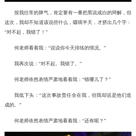
按我往常的脾气，肯定要有一番把黑说成白的辩解，但
这次，我却不知道该说些什么，嗫嚅半天，才挤出几个字：
“对不起，我错了！”
何老师看着我：“说说你今天排练的情况。”
我再次说：“对不起。我错了。”
何老师依然表情严肃地看着我：“错哪儿了？”
我低下头：“这次事故责任全在我，但我却说是他们造
成的。”
何老师依然表情严肃地看着我：“还有呢？”