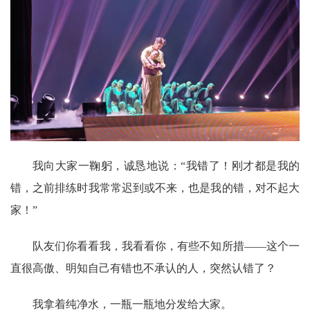
我向大家一鞠躬，诚恳地说：“我错了！刚才都是我的
错，之前排练时我常常迟到或不来，也是我的错，对不起大
家！”
队友们你看看我，我看看你，有些不知所措——这个一
直很高傲、明知自己有错也不承认的人，突然认错了？
我拿着纯净水，一瓶一瓶地分发给大家。