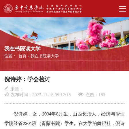
我在书院读大学
位置：
首页
我在书院读大学
倪诗婷：学会检讨
来源：
发布时间：2025-11-18 09:12:18
点击：
183
倪诗婷，女，
年
月生，山西长治人，经济与管理
2004
8
学院经管
班（青藤书院）学生。在大学的舞蹈社，倪诗
2301