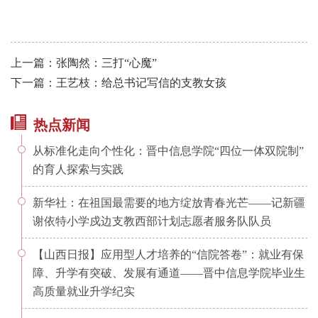
上一篇：张陶然：三打“心魔”
下一篇：王艺枝：给总书记写信的支教女孩
热点新闻
从标准化走向个性化：晋中信息学院“四位一体双院制”
的育人探索与实践
新华社：在祖国最需要的地方绽放青春光芒——记新疆
谢依特小学戍边支教西部计划志愿者服务队队员
【山西日报】应用型人才培养的“信院答卷”：就业有保
障、升学有突破、发展有通道——晋中信息学院毕业生
高质量就业升学纪实