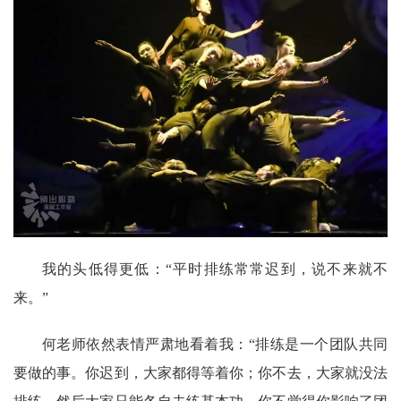
我的头低得更低：“平时排练常常迟到，说不来就不
来。”
何老师依然表情严肃地看着我：“排练是一个团队共同
要做的事。你迟到，大家都得等着你；你不去，大家就没法