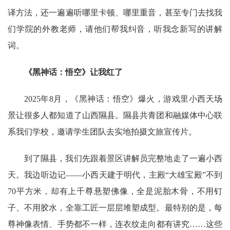
译方法，还一遍遍听哪里卡顿、哪里重音，甚至专门去找我
们学院的外教老师，请他们帮我纠音，听我念新写的讲解
词。
《黑神话：悟空》让我红了
2025年8月，《黑神话：悟空》爆火，游戏里小西天场
景让很多人都知道了山西隰县。隰县共青团和融媒体中心联
系我们学校，邀请学生团队去实地拍摄文旅宣传片。
到了隰县，我们先跟着景区讲解员完整地走了一遍小西
天。我边听边记
——小西天建于明代，主殿“大雄宝殿”不到
70平方米，却有上千尊悬塑佛像，全是泥胎木骨，不用钉
子、不用胶水，全靠工匠一层层堆塑成型。最特别的是，每
尊神像表情、手势都不一样，连衣纹走向都有讲究……这些