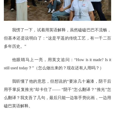
我愣了一下，试着用英语解释，虽然磕磕巴巴不流畅，
但基本还是说明白了：
“这是平遥的传统工艺，有一千二百
多年历史。”
他眼睛马上一亮，用英文追问：
“How is it made? Is it
still used today？”（怎么做出来的？现在还有人用吗？）
我听懂了他的意思，但想说的
“要涂几十遍漆，阴干后
用手掌反复推光”却卡住了—— “阴干”怎么翻译？“推光”怎
么翻译？我支吾了几句，最后只能一边靠手势比画，一边用
磕巴英语解释。