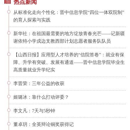
热点新闻
从标准化走向个性化：晋中信息学院“四位一体双院制”
的育人探索与实践
新华社：在祖国最需要的地方绽放青春光芒——记新疆
谢依特小学戍边支教西部计划志愿者服务队队员
【山西日报】应用型人才培养的“信院答卷”：就业有保
障、升学有突破、发展有通道——晋中信息学院毕业生
高质量就业升学纪实
李晋荣：三年公益的收获
姬璐冰：靠什么打动评委？
李文凡：7天与5秒钟
董卓玥：全英辩论铜奖获得记