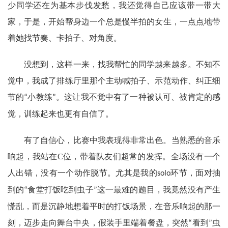
少同学还在为基本步伐发愁，我还觉得自己应该带一带大
家，于是，开始帮身边一个总是慢半拍的女生，一点点地带
着她找节奏、卡拍子、对角度。
没想到，这样一来，找我帮忙的同学越来越多。不知不
觉中，我成了排练厅里那个主动喊拍子、示范动作、纠正细
节的
小教练
。这让我不觉中有了一种被认可、被肯定的感
“
”
觉，训练起来也更有自信了。
有了自信心，比赛中我表现得非常出色。当熟悉的音乐
响起，我站在
C
位，带着队友们超常的发挥。全场没有一个
人出错，没有一个动作脱节。尤其是我的
环节，面对抽
solo
到的
食堂打饭吃到虫子
这一最难的题目，我竟然没有产生
“
”
慌乱，而是沉静地想着平时的打饭场景，在音乐响起的那一
刻，迈步走向舞台中央，假装手里端着餐盘，突然
看到
虫
“
”