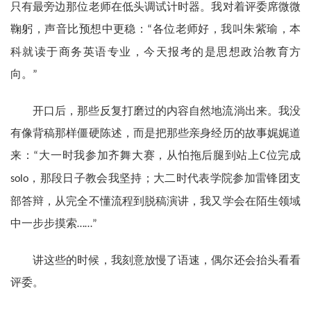
只有最旁边那位老师在低头调试计时器。我对着评委席微微
鞠躬，声音比预想中更稳：
各位老师好，我叫朱紫瑜，本
“
科就读于商务英语专业，今天报考的是思想政治教育方
向。
”
开口后，那些反复打磨过的内容自然地流淌出来。我没
有像背稿那样僵硬陈述，而是把那些亲身经历的故事娓娓道
来：
大一时我参加齐舞大赛，从怕拖后腿到站上
位完成
“
C
，那段日子教会我坚持；大二时代表学院参加雷锋团支
solo
部答辩，从完全不懂流程到脱稿演讲，我又学会在陌生领域
中一步步摸索
……”
讲这些的时候，我刻意放慢了语速，偶尔还会抬头看看
评委。