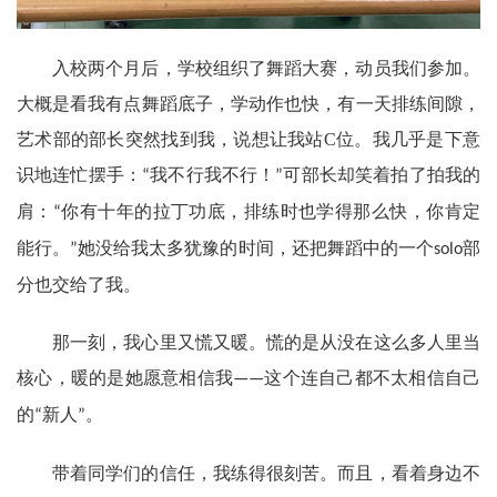
入校两个月后，学校组织了舞蹈大赛，动员我们参加。
大概是看我有点舞蹈底子，学动作也快，有一天排练间隙，
艺术部的部长突然找到我，说想让我站
C
位。我几乎是下意
识地连忙摆手：
我不行我不行！
可部长却笑着拍了拍我的
“
”
肩：
你有十年的拉丁功底，排练时也学得那么快，你肯定
“
能行。
她没给我太多犹豫的时间，还把舞蹈中的一个
部
”
solo
分也交给了我。
那一刻，我心里又慌又暖。慌的是从没在这么多人里当
核心，暖的是她愿意相信我
这个连自己都不太相信自己
——
的
新人
。
“
”
带着同学们的信任，我练得很刻苦。而且，看着身边不