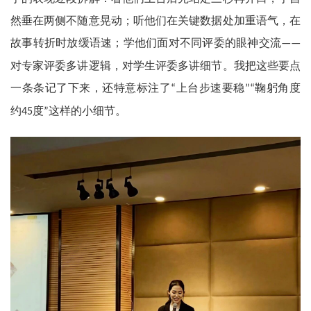
然垂在两侧不随意晃动；听他们在关键数据处加重语气，在
故事转折时放缓语速；学他们面对不同评委的眼神交流
——
对专家评委多讲逻辑，对学生评委多讲细节。我把这些要点
一条条记了下来，还特意标注了
上台步速要稳
鞠躬角度
“
”“
约
度
这样的小细节。
45
”