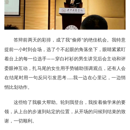
答辩前两天的彩排，成了我
偷师
的绝佳机会。我特意
“
”
提前一小时到会场，选了个不起眼的角落坐下，眼睛紧紧盯
着台上的每一位选手
穿白衬衫的男生讲完后会主动和评
——
委眼神互动，扎马尾的女生用手势辅助强调观点，还有人会
在结尾时用一句反问引发思考
我一边在心里记，一边悄
……
悄比划动作。
这些给了我极大帮助。轮到我登台，我按着偷学来的要
领，从上台的步速到站定的位置，从开场的问候到结束的致
谢，一切顺利。