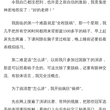
令我自己都没想到，也许是之前自信的激励，我竟鬼使
神差地答应了：
好的老师！
“
”
我面临的第一个难题就是
全程脱稿
。那一个星期，我
“
”
几乎把所有空闲时间都用来背那篇
多字的稿子。早上起
1500
床先念两遍，下课间隙在脑子里过框架，晚上睡前还要掐着
表模拟练习。
第二难是该
怎么讲
。以前我只参加过国旗下的演讲，
“
”
那是可以照着稿子念的。可这次除了要脱稿，还要有眼神交
流、有肢体语言，我完全没概念。
为了搞清楚
怎么讲
，我开始疯狂
偷师
。
“
”
“
”
先在网上搜遍了演讲比赛、答辩的视频，把那些冠军选
手的表现逐段拆解：看他们上台后先站定三秒再开口，手自