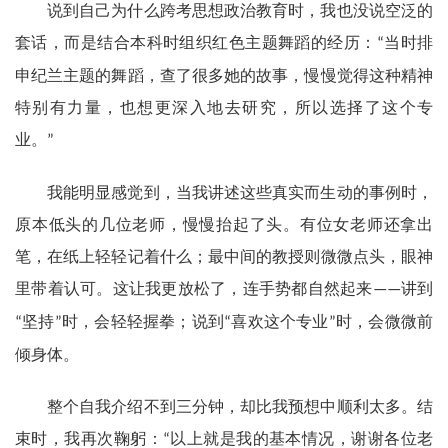
说到自己为什么跨考思想政治教育时，我也没说空泛的
套话，而是结合本科时组织红色主题舞蹈的经历：
当时排
“
申纪兰主题的舞蹈，查了很多她的故事，慢慢觉得这种精神
特别有力量，也想更深入地去研究，所以选择了这个专
业。
”
我能明显感觉到，当我讲述这些真实而生动的事例时，
原本低头的几位老师，慢慢抬起了头。有位女老师还拿出
笔，在纸上轻轻记着什么；最中间的教授则微微点头，眼神
里带着认可。这让我更放松了，连手势都自然起来
讲到
——
坚持
时，会轻轻握拳；说到
喜欢这个专业
时，会微微前
“
”
“
”
倾身体。
整个自我介绍不到三分钟，却比我预想中顺利太多。结
束时，我再次鞠躬：
以上就是我的基本情况，谢谢各位老
“