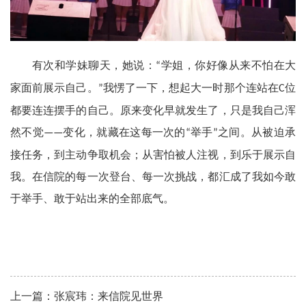
有次和学妹聊天，她说：
学姐，你好像从来不怕在大
“
家面前展示自己。
我愣了一下，想起大一时那个连站在
位
”
C
都要连连摆手的自己。原来变化早就发生了，只是我自己浑
然不觉
变化，就藏在这每一次的
举手
之间。从被迫承
——
“
”
接任务，到主动争取机会；从害怕被人注视，到乐于展示自
我。在信院的每一次登台、每一次挑战，都汇成了我如今敢
于举手、敢于站出来的全部底气。
上一篇：张宸玮：来信院见世界