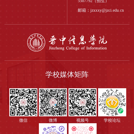
5507792（招生）
邮箱：jzxxxy@jzci.edu.cn
学校媒体矩阵
微信
微博
视频号
学校论坛