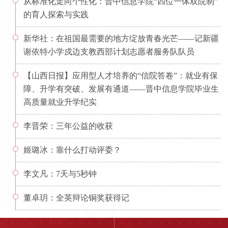
从标准化走向个性化：晋中信息学院“四位一体双院制”
的育人探索与实践
新华社：在祖国最需要的地方绽放青春光芒——记新疆
谢依特小学戍边支教西部计划志愿者服务队队员
【山西日报】应用型人才培养的“信院答卷”：就业有保
障、升学有突破、发展有通道——晋中信息学院毕业生
高质量就业升学纪实
李晋荣：三年公益的收获
姬璐冰：靠什么打动评委？
李文凡：7天与5秒钟
董卓玥：全英辩论铜奖获得记