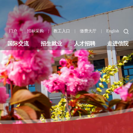
|
|
|
|
门户
招标采购
教工入口
缴费大厅
English
国际交流
招生就业
人才招聘
走进信院