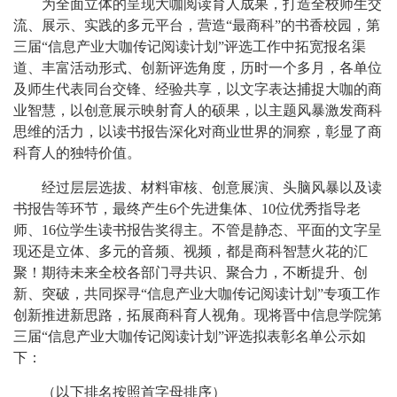
为全面立体的呈现大咖阅读育人成果，打造全校师生交
流、展示、实践的多元平台，营造“最商科”的书香校园，第
三届“信息产业大咖传记阅读计划”评选工作中拓宽报名渠
道、丰富活动形式、创新评选角度，历时一个多月，各单位
及师生代表同台交锋、经验共享，以文字表达捕捉大咖的商
业智慧，以创意展示映射育人的硕果，以主题风暴激发商科
思维的活力，以读书报告深化对商业世界的洞察，彰显了商
科育人的独特价值。
经过层层选拔、材料审核、创意展演、头脑风暴以及读
书报告等环节，最终产生6个先进集体、10位优秀指导老
师、16位学生读书报告奖得主。不管是静态、平面的文字呈
现还是立体、多元的音频、视频，都是商科智慧火花的汇
聚！期待未来全校各部门寻共识、聚合力，不断提升、创
新、突破，共同探寻“信息产业大咖传记阅读计划”专项工作
创新推进新思路，拓展商科育人视角。现将晋中信息学院第
三届“信息产业大咖传记阅读计划”评选拟表彰名单公示如
下：
（以下排名按照首字母排序）