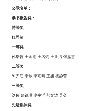
公示名单：
读书报告奖：
特等奖
魏思敏
一等奖
孙培哲 王金雨 王名灼 王亚洁 张嘉慧
二等奖
陈齐旺 李敏 李雨晴 王媛 杨静蕾
三等奖
刘俊 葛锦琳 史宇洋 郝文涛 吴荟
先进集体奖