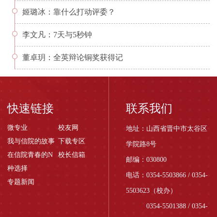
姬璐冰：靠什么打动评委？
李文凡：7天与5秒钟
董卓玥：全英辩论铜奖获得记
快速链接
联系我们
微专业
校友网
地址：山西省晋中市太谷区
我与信院的故事
下载专区
学院路8号
在信院青春的N
校长信箱
邮编：030800
种选择
电话：0354-5503866 / 0354-
专题新闻
5503623（校办）
0354-5501388 / 0354-