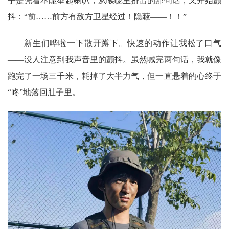
乎是凭着本能举起喇叭，从喉咙里挤出的那句话，又开始颤
抖：“前……前方有敌方卫星经过！隐蔽——！！”
新生们哗啦一下散开蹲下。快速的动作让我松了口气
——没人注意到我声音里的颤抖。虽然喊完两句话，我就像
跑完了一场三千米，耗掉了大半力气，但一直悬着的心终于
“咚”地落回肚子里。