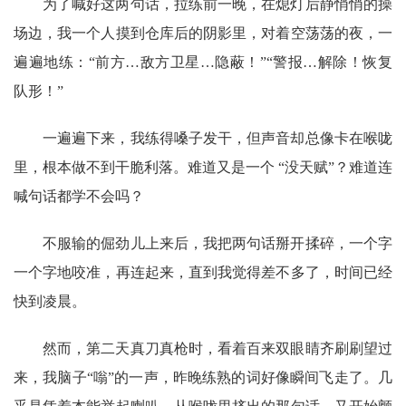
为了喊好这两句话，拉练前一晚，在熄灯后静悄悄的操
场边，我一个人摸到仓库后的阴影里，对着空荡荡的夜，一
遍遍地练：“前方…敌方卫星…隐蔽！”“警报…解除！恢复
队形！”
一遍遍下来，我练得嗓子发干，但声音却总像卡在喉咙
里，根本做不到干脆利落。难道又是一个 “没天赋”？难道连
喊句话都学不会吗？
不服输的倔劲儿上来后，我把两句话掰开揉碎，一个字
一个字地咬准，再连起来，直到我觉得差不多了，时间已经
快到凌晨。
然而，第二天真刀真枪时，看着百来双眼睛齐刷刷望过
来，我脑子“嗡”的一声，昨晚练熟的词好像瞬间飞走了。几