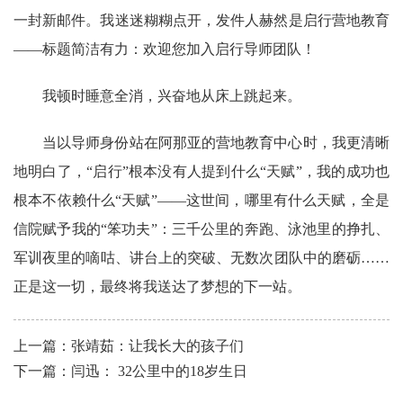
一封新邮件。我迷迷糊糊点开，发件人赫然是启行营地教育
——标题简洁有力：欢迎您加入启行导师团队！
我顿时睡意全消，兴奋地从床上跳起来。
当以导师身份站在阿那亚的营地教育中心时，我更清晰
地明白了，“启行”根本没有人提到什么“天赋”，我的成功也
根本不依赖什么“天赋”——这世间，哪里有什么天赋，全是
信院赋予我的“笨功夫”：三千公里的奔跑、泳池里的挣扎、
军训夜里的嘀咕、讲台上的突破、无数次团队中的磨砺……
正是这一切，最终将我送达了梦想的下一站。
上一篇：张靖茹：让我长大的孩子们
下一篇：闫迅： 32公里中的18岁生日