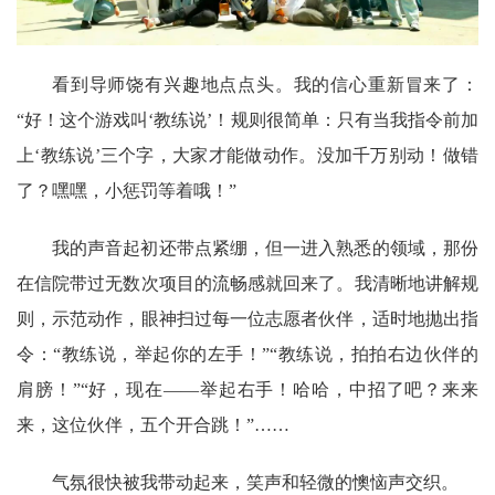
看到导师饶有兴趣地点点头。我的信心重新冒来了：
“好！这个游戏叫‘教练说’！规则很简单：只有当我指令前加
上‘教练说’三个字，大家才能做动作。没加千万别动！做错
了？嘿嘿，小惩罚等着哦！”
我的声音起初还带点紧绷，但一进入熟悉的领域，那份
在信院带过无数次项目的流畅感就回来了。我清晰地讲解规
则，示范动作，眼神扫过每一位志愿者伙伴，适时地抛出指
令：“教练说，举起你的左手！”“教练说，拍拍右边伙伴的
肩膀！”“好，现在——举起右手！哈哈，中招了吧？来来
来，这位伙伴，五个开合跳！”……
气氛很快被我带动起来，笑声和轻微的懊恼声交织。