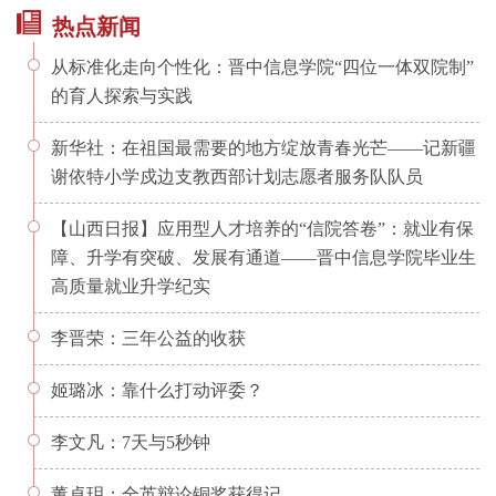
热点新闻
从标准化走向个性化：晋中信息学院“四位一体双院制”
的育人探索与实践
新华社：在祖国最需要的地方绽放青春光芒——记新疆
谢依特小学戍边支教西部计划志愿者服务队队员
【山西日报】应用型人才培养的“信院答卷”：就业有保
障、升学有突破、发展有通道——晋中信息学院毕业生
高质量就业升学纪实
李晋荣：三年公益的收获
姬璐冰：靠什么打动评委？
李文凡：7天与5秒钟
董卓玥：全英辩论铜奖获得记